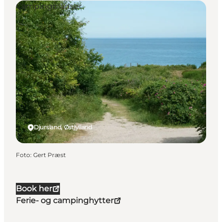
Campingpladser
Djursland, Østjylland
Foto
:
Gert Præst
Book her
Ferie- og campinghytter