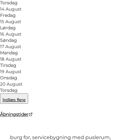
Torsdag
14 August
Fredag
15 August
Lørdag
16 August
Søndag
17 August
Foto
:
Gert Præst
Foto
:
Mandag
18 August
Tirsdag
Forrige
Næste
19 August
Onsdag
20 August
Torsdag
Indlæs flere
Dalgård Camping er en stille og rolig familie
campingplads tæt på vandet, hvor både
Åbningstider
forældre og børn kan få en fantastisk ferie
sammen. Her er alle de moderne faciliteter I har
burg for, servicebygning med puslerum,