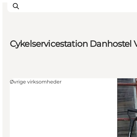
Cykelservicestation Danhostel 
Oplevelser
Kalender
Byer og steder
Planlæg ferien
Øvrige virksomheder
Transport