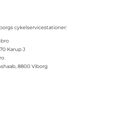
borgs cykelservicestationer:
gbro
70 Karup J
ro
unshaab, 8800 Viborg