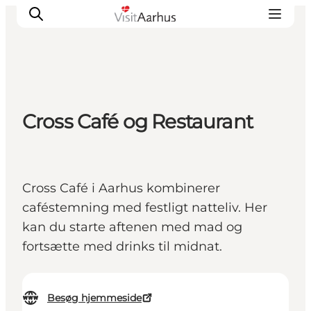
Oplevelser
Cross Café og Restaurant
Kalender
Byer og steder
Planlæg ferien
Cross Café i Aarhus kombinerer
Transport
caféstemning med festligt natteliv. Her
kan du starte aftenen med mad og
fortsætte med drinks til midnat.
Besøg hjemmeside