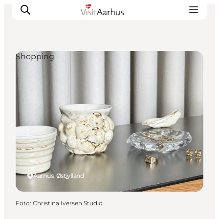
Shopping
Oplevelser
Kalender
Byer og steder
Planlæg ferien
Transport
Aarhus, Østjylland
Foto
:
Christina Iversen Studio