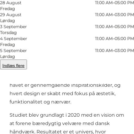
28 August
11:00 AM–05:00 PM
Forrige
Næste
Fredag
29 August
11:00 AM–03:00 PM
Lørdag
3 September
11:00 AM–05:00 PM
Torsdag
Håndlavet dansk design med inspiration fra
4 September
11:00 AM–05:00 PM
Fredag
havet
5 September
11:00 AM–03:00 PM
Lørdag
Christina Iversen Studio skaber håndlavet
Indlæs flere
porcelæn og smykker med afsæt i den
skandinaviske designtradition. Naturen og
havet er gennemgående inspirationskilder, og
hvert design er skabt med fokus på æstetik,
funktionalitet og nærvær.
Studiet blev grundlagt i 2020 med en vision om
at forene bæredygtig velvære med dansk
håndværk. Resultatet er et univers, hvor