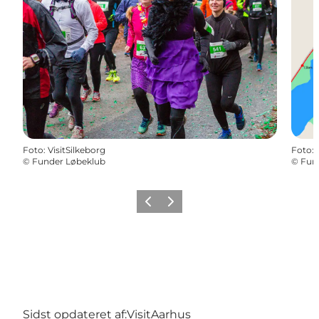
Foto
:
VisitSilkeborg
Foto
:
©
Funder Løbeklub
©
Fun
Forrige
Næste
Sidst opdateret af:
VisitAarhus