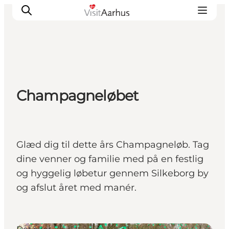
Oplevelser
Champagneløbet
Kalender
Byer og steder
Planlæg ferien
Transport
Glæd dig til dette års Champagneløb. Tag
dine venner og familie med på en festlig
og hyggelig løbetur gennem Silkeborg by
og afslut året med manér.