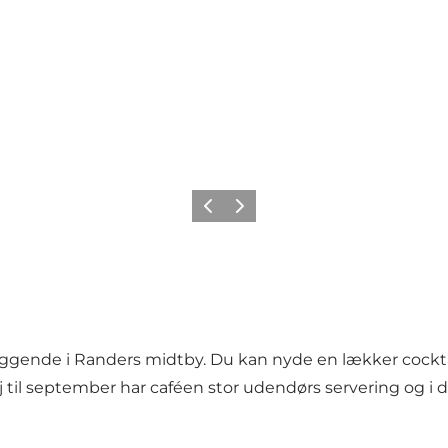
Forrige
Næste
gende i Randers midtby. Du kan nyde en lækker cocktail, 
 til september har caféen stor udendørs servering og i d