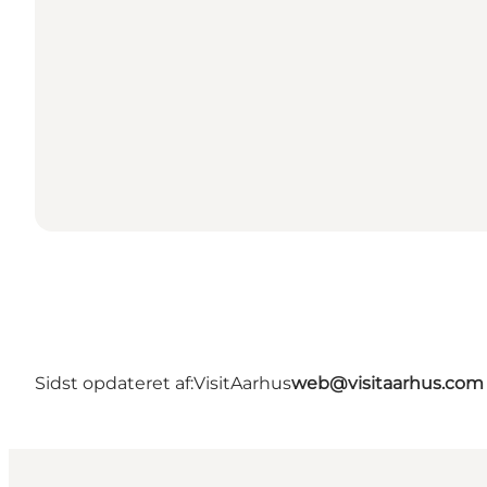
Sidst opdateret af:
VisitAarhus
web@visitaarhus.com