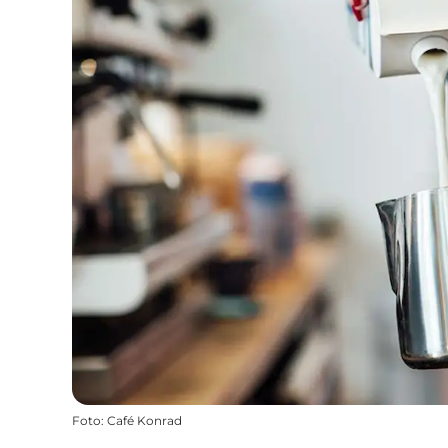
Foto
:
Café Konrad