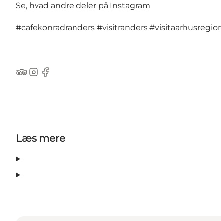
Se, hvad andre deler på Instagram
#cafekonradranders
#visitranders
#visitaarhusregio
TripAdvisor
Instagram
Facebook
Læs mere