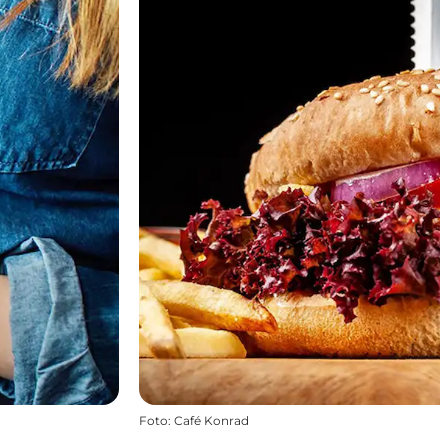
Foto
:
Café Konrad