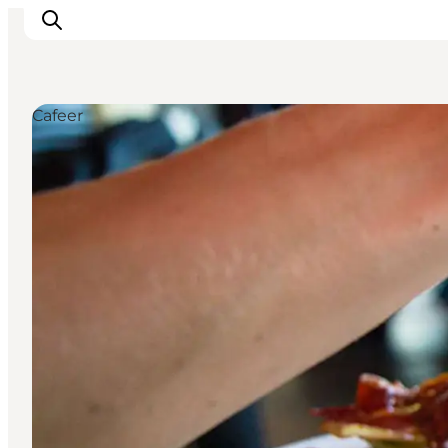
Cafeer
Oplevelser
Kalender
Byer og steder
Planlæg ferien
Transport