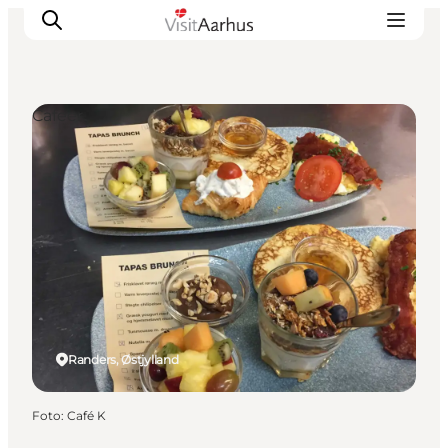
Cafeer
Oplevelser
Kalender
Byer og steder
Planlæg ferien
Transport
Randers, Østjylland
Foto
:
Café K