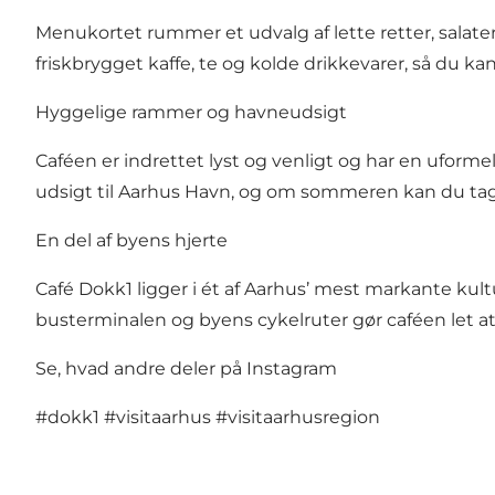
Menukortet rummer et udvalg af lette retter, salate
friskbrygget kaffe, te og kolde drikkevarer, så du ka
Hyggelige rammer og havneudsigt
Caféen er indrettet lyst og venligt og har en uformel
udsigt til Aarhus Havn, og om sommeren kan du tag
En del af byens hjerte
Café Dokk1 ligger i ét af Aarhus’ mest markante kul
busterminalen og byens cykelruter gør caféen let at
Se, hvad andre deler på Instagram
#dokk1
#visitaarhus
#visitaarhusregion