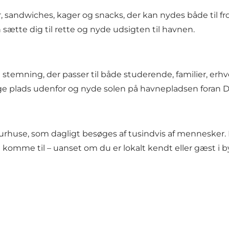
r, sandwiches, kager og snacks, der kan nydes både til 
n sætte dig til rette og nyde udsigten til havnen.
 stemning, der passer til både studerende, familier, erhv
e plads udenfor og nyde solen på havnepladsen foran D
turhuse, som dagligt besøges af tusindvis af mennesker.
 komme til – uanset om du er lokalt kendt eller gæst i b