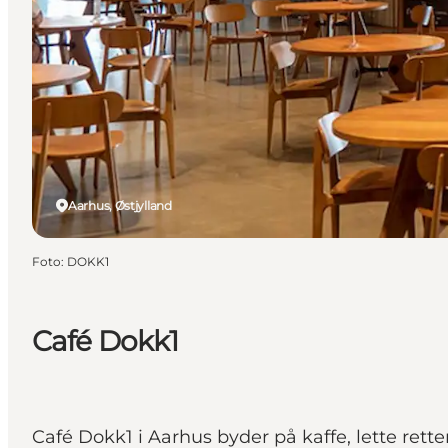
Aarhus, Østjylland
Foto
:
DOKK1
Café Dokk1
Café Dokk1 i Aarhus byder på kaffe, lette rett