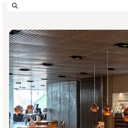
Cafeer
Oplevelser
Kalender
Byer og steder
Planlæg ferien
Transport