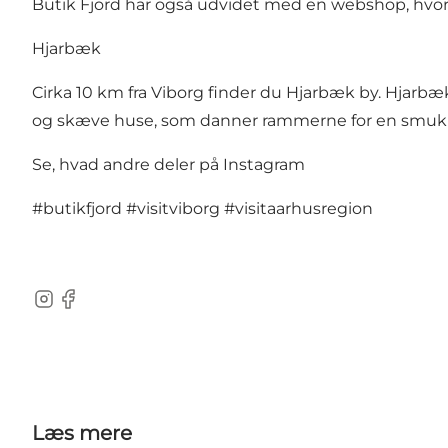
Butik Fjord har også udvidet med en webshop, hvor 
Hjarbæk
Cirka 10 km fra Viborg finder du Hjarbæk by. Hjarb
og skæve huse, som danner rammerne for en smuk oas
Se, hvad andre deler på Instagram
#butikfjord
#visitviborg
#visitaarhusregion
Instagram
Facebook
Læs mere