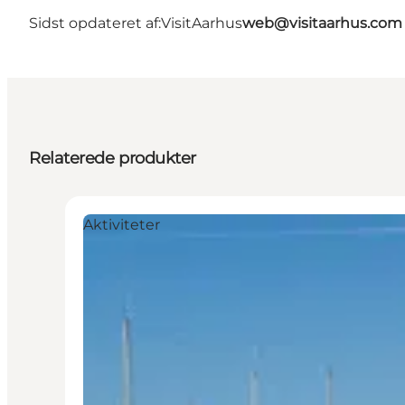
Sidst opdateret af:
VisitAarhus
web@visitaarhus.com
Relaterede produkter
Aktiviteter