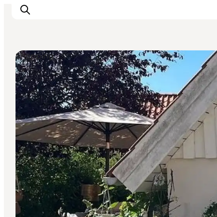
Shopping
Oplevelser
Kalender
Byer og steder
Planlæg ferien
Transport