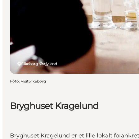
Silkeborg, Østjylland
Foto
:
VisitSilkeborg
Bryghuset Kragelund
Bryghuset Kragelund er et lille lokalt forankr