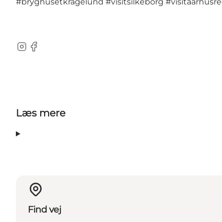
#bryghusetkragelund
#visitsilkeborg
#visitaarhusr
Instagram
Facebook
Læs mere
Find vej