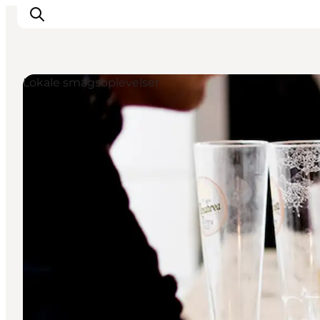
Lokale smagsoplevelser
Oplevelser
Kalender
Byer og steder
Planlæg ferien
Transport