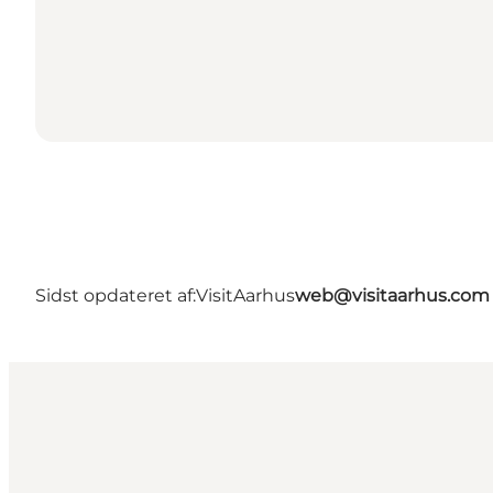
Sidst opdateret af:
VisitAarhus
web@visitaarhus.com