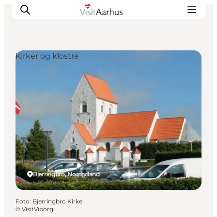
Kirker og klostre
Oplevelser
Kalender
Byer og steder
Planlæg ferien
Transport
Bjerringbro, Nordjylland
Foto
:
Bjerringbro Kirke
©
VisitViborg