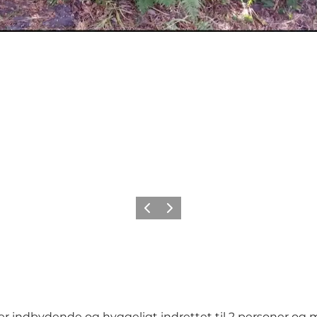
Forrige
Næste
 er indbydende og hyggeligt indrettet til 2 personer og