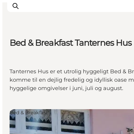
Bed & Breakfast Tanternes Hus
Oplevelser
Kalender
Byer og steder
Tanternes Hus er et utrolig hyggeligt Bed & Br
Planlæg ferien
komme til en dejlig fredelig og idyllisk oase
Transport
hyggelige omgivelser i juni, juli og august.
Bed & Breakfast