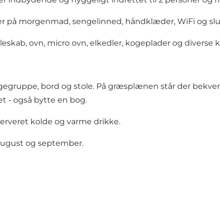
gifter på morgenmad, sengelinned, håndklæder, WiFi og sl
køleskab, ovn, micro ovn, elkedler, kogeplader og diverse
egruppe, bord og stole. På græsplænen står der bekvemme
det - også bytte en bog.
serveret kolde og varme drikke.
i, august og september.