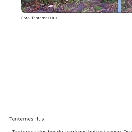
Foto
:
Tanternes Hus
Tanternes Hus
I Tanternes Hus bor du i små nye hytter i haven. De