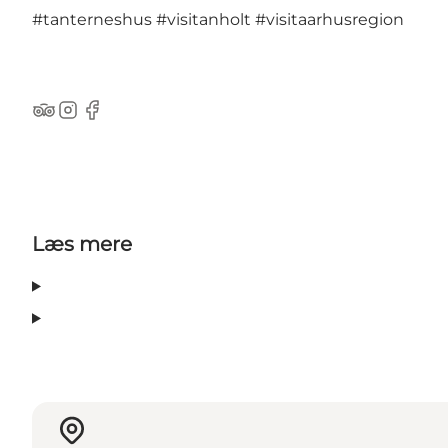
#tanterneshus
#visitanholt
#visitaarhusregion
TripAdvisor
Instagram
Facebook
Læs mere