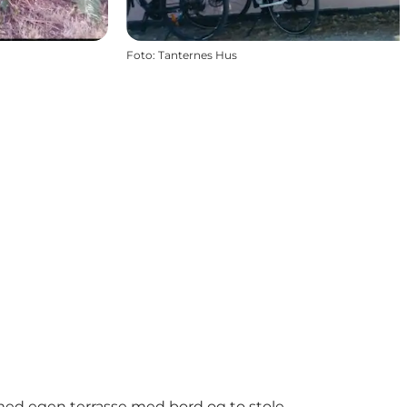
Foto
:
Tanternes Hus
 med egen terrasse med bord og to stole.