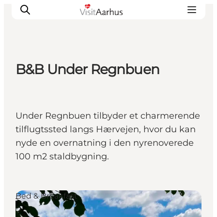
B&B Under Regnbuen
Oplevelser
Kalender
Byer og steder
Under Regnbuen tilbyder et charmerende
Planlæg ferien
tilflugtssted langs Hærvejen, hvor du kan
Transport
nyde en overnatning i den nyrenoverede
100 m2 staldbygning.
Bed & Breakfast