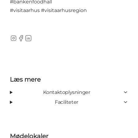
#bankenfoodhall
#visitaarhus
#visitaarhusregion
Instagram
Facebook
LinkedIn
Læs mere
Kontaktoplysninger
Faciliteter
Mødelokaler