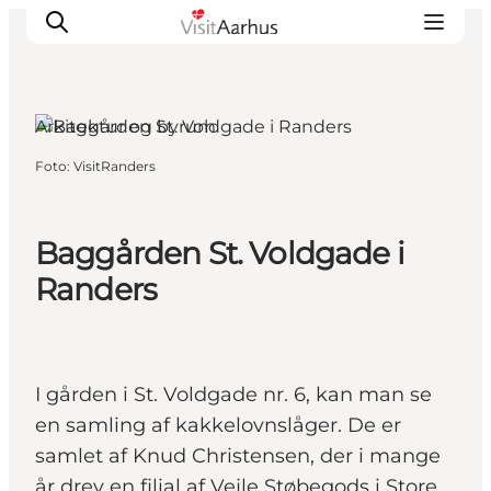
Randers, Østjylland
Arkitektur og byrum
Foto
:
VisitRanders
Oplevelser
Kalender
Byer og steder
Baggården St. Voldgade i
Planlæg ferien
Randers
Transport
I gården i St. Voldgade nr. 6, kan man se
en samling af kakkelovnslåger. De er
samlet af Knud Christensen, der i mange
år drev en filial af Vejle Støbegods i Store