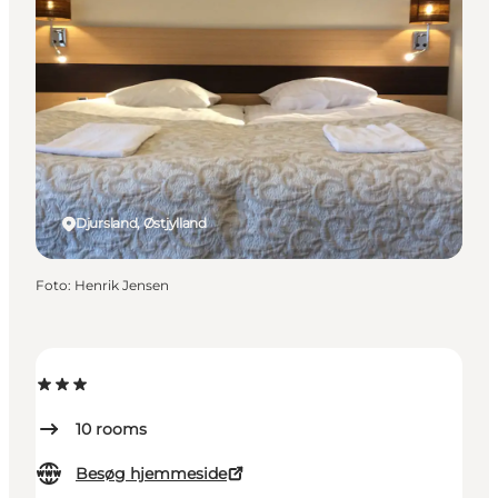
Djursland, Østjylland
Foto
:
Henrik Jensen
10
rooms
Besøg hjemmeside