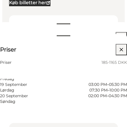
Køb billetter her
Datoer og tider
Datoer og tider
185-1165 DKK
Priser
Besøg hjemmeside
16 September
07:30 PM–10:00 PM
Onsdag
Børn
17 September
07:30 PM–10:00 PM
Priser
185-1165 DKK
Torsdag
18 September
08:00 PM–10:30 PM
Fredag
19 September
03:00 PM–05:30 PM
Lørdag
07:30 PM–10:00 PM
20 September
02:00 PM–04:30 PM
Søndag