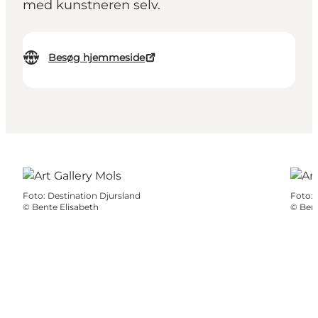
med kunstneren selv.
Besøg hjemmeside
Foto
:
Destination Djursland
Foto
:
©
Bente Elisabeth
©
Bent