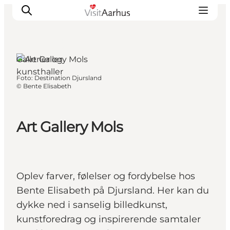
Djursland,
Østjylland
Gallerier og
kunsthaller
Foto
:
Destination Djursland
Oplevelser
©
Bente Elisabeth
Kalender
Byer og steder
Art Gallery Mols
Planlæg ferien
Transport
Oplev farver, følelser og fordybelse hos
Bente Elisabeth på Djursland. Her kan du
dykke ned i sanselig billedkunst,
kunstforedrag og inspirerende samtaler