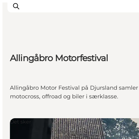
Oplevelser
Allingåbro Motorfestival
Kalender
Byer og steder
Planlæg ferien
Transport
Allingåbro Motor Festival på Djursland samler m
motocross, offroad og biler i særklasse.
Det sker