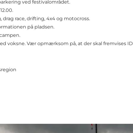
 parkering ved festivalområdet.
12.00.
, drag race, drifting, 4x4 og motocross.
ormationen på pladsen.
 campen.
 med voksne. Vær opmærksom på, at der skal fremvises ID
sregion