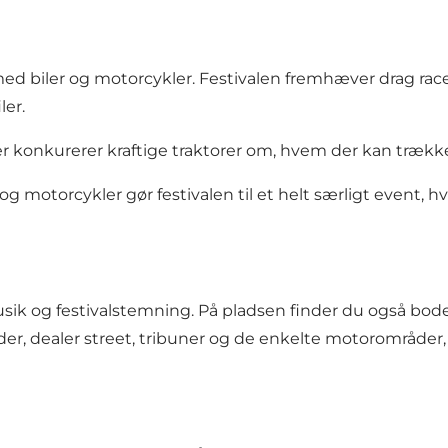
 biler og motorcykler. Festivalen fremhæver drag rac
ler.
n. Her konkurerer kraftige traktorer om, hvem der kan tr
r og motorcykler gør festivalen til et helt særligt event,
ik og festivalstemning. På pladsen finder du også bode
boder, dealer street, tribuner og de enkelte motorområde