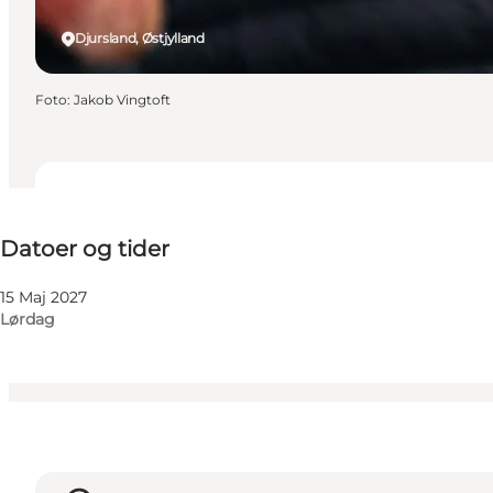
Djursland, Østjylland
Foto
:
Jakob Vingtoft
Datoer og tider
Datoer og tider
Besøg hjemmeside
Venner, Min partner
15 Maj 2027
Lørdag