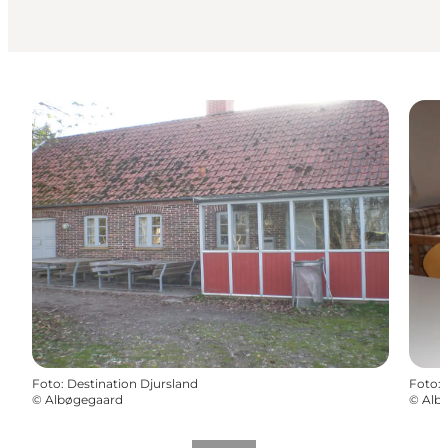
Foto
:
Destination Djursland
Foto
:
©
Albøgegaard
©
Alb