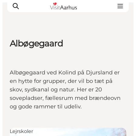
Albøgegaard
Oplevelser
Kalender
Byer og steder
Albøgegaard ved Kolind på Djursland er
Planlæg ferien
en hytte for grupper, der vil bo tæt på
Transport
skov, sydkanal og natur. Her er 20
sovepladser, fællesrum med brændeovn
og gode rammer til udeliv.
Lejrskoler