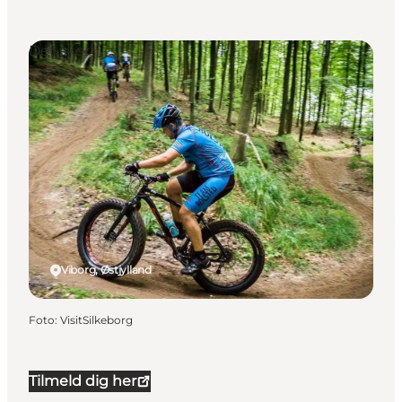
Det sker
Viborg, Østjylland
Foto
:
VisitSilkeborg
Tilmeld dig her