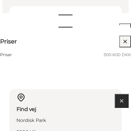
Datoer og tider
Datoer og tider
300-600 DKK
Priser
Besøg hjemmeside
15 August
Lørdag
Priser
300-600 DKK
Find vej
Nordisk Park