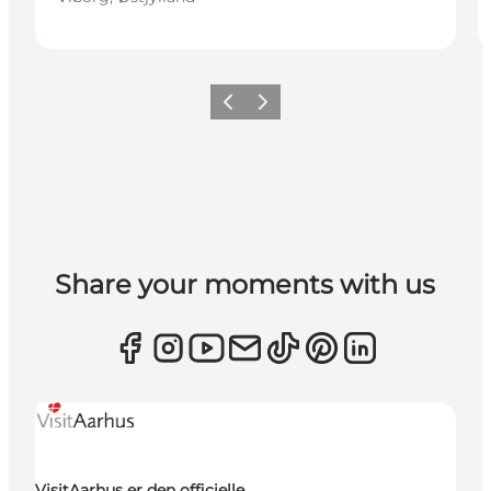
Forrige
Næste
Share your moments with us
VisitAarhus er den officielle