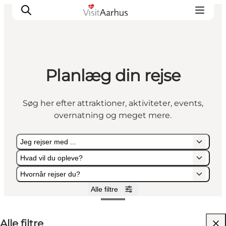
Planlæg din rejse
Oplevelser
Kalender
Søg her efter attraktioner, aktiviteter, events,
Byer og steder
overnatning og meget mere.
Planlæg ferien
Transport
Jeg rejser med ...
Hvad vil du opleve?
Hvornår rejser du?
Alle filtre
Jeg rejser med ...
Hvad vil du opleve?
Hvornår rejser du?
Alle filtre