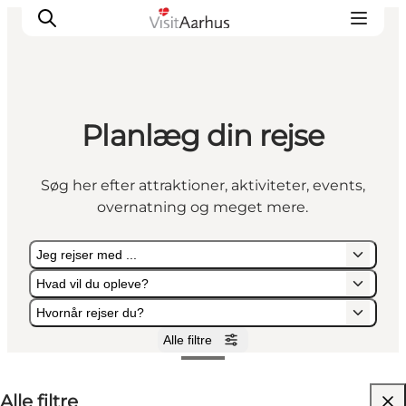
Planlæg din rejse
Oplevelser
Kalender
Søg her efter attraktioner, aktiviteter, events,
Byer og steder
overnatning og meget mere.
Planlæg ferien
Transport
Jeg rejser med ...
Hvad vil du opleve?
Hvornår rejser du?
Alle filtre
Jeg rejser med ...
Hvad vil du opleve?
Hvornår rejser du?
Alle filtre