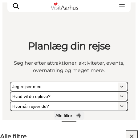
Planlæg din rejse
Oplevelser
Kalender
Søg her efter attraktioner, aktiviteter, events,
Byer og steder
overnatning og meget mere.
Planlæg ferien
Transport
Jeg rejser med ...
Hvad vil du opleve?
Hvornår rejser du?
Alle filtre
Jeg rejser med ...
Hvad vil du opleve?
Hvornår rejser du?
Alle filtre