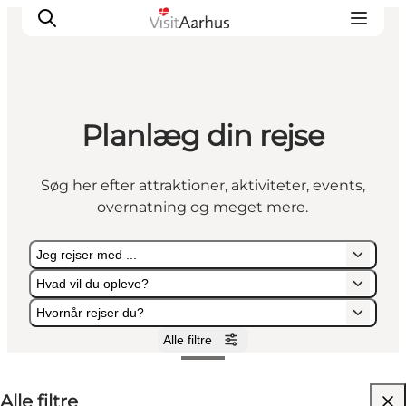
Planlæg din rejse
Oplevelser
Kalender
Søg her efter attraktioner, aktiviteter, events,
Byer og steder
overnatning og meget mere.
Planlæg ferien
Transport
Jeg rejser med ...
Hvad vil du opleve?
Hvornår rejser du?
Alle filtre
Jeg rejser med ...
Hvad vil du opleve?
Hvornår rejser du?
Alle filtre