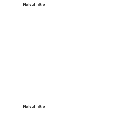
Nulstil filtre
Mest populære
Sortér efter
:
Nulstil filtre
Nulstil filtre
Nulstil filtre