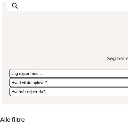
Oplevelser
Kalender
Søg her e
Byer og steder
Planlæg ferien
Jeg rejser med ...
Transport
Hvad vil du opleve?
Hvornår rejser du?
Jeg rejser med ...
Hvad vil du opleve?
Hvornår rejser du?
Alle filtre