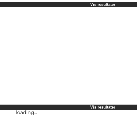
Vælg periode
Vis resultater
Børn
Venner
Min virksomhed
Min partner
loading...
Mig selv
Vis resultater
loading...
Vis resultater
loading...
Vis resultater
loading...