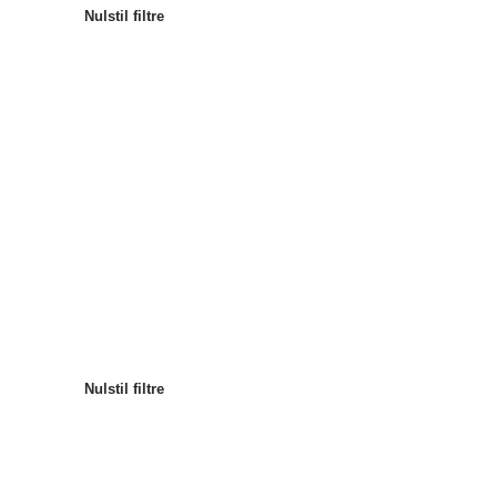
Nulstil filtre
Mest populære
Sortér efter
:
Nulstil filtre
Nulstil filtre
Nulstil filtre