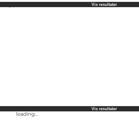
Vælg periode
Vis resultater
Børn
Venner
Min virksomhed
Min partner
loading...
Mig selv
Vis resultater
loading...
Vis resultater
loading...
Vis resultater
loading...