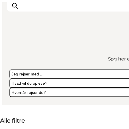
Oplevelser
Kalender
Søg her e
Byer og steder
Planlæg ferien
Jeg rejser med ...
Transport
Hvad vil du opleve?
Hvornår rejser du?
Jeg rejser med ...
Hvad vil du opleve?
Hvornår rejser du?
Alle filtre