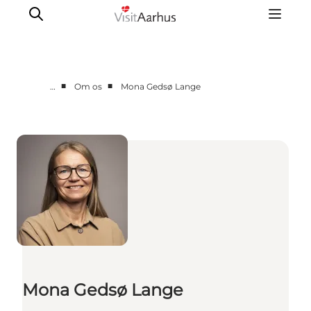
■
■
…
Om os
Mona Gedsø Lange
Corporate
Analyser & tal
Projekter
Partnersamarbejde
Frivillig ReThinker
Presse
Om os
Mona Gedsø Lange