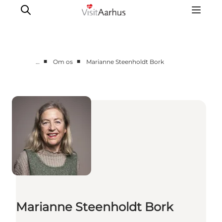
■
■
…
Om os
Marianne Steenholdt Bork
Corporate
Analyser & tal
Projekter
Partnersamarbejde
Frivillig ReThinker
Presse
Om os
Marianne Steenholdt Bork