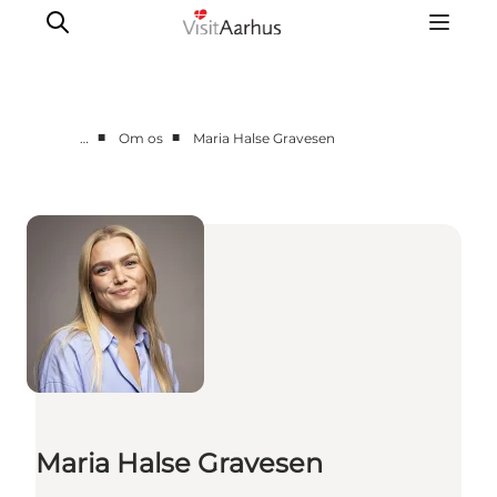
■
■
…
Om os
Maria Halse Gravesen
Corporate
Analyser & tal
Projekter
Partnersamarbejde
Frivillig ReThinker
Presse
Om os
Maria Halse Gravesen