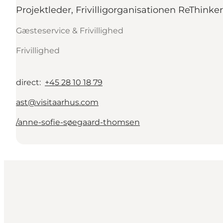
Projektleder, Frivilligorganisationen ReThinker
Gæsteservice & Frivillighed
Frivillighed
direct
:
+45 28 10 18 79
ast@visitaarhus.com
/anne-sofie-søegaard-thomsen