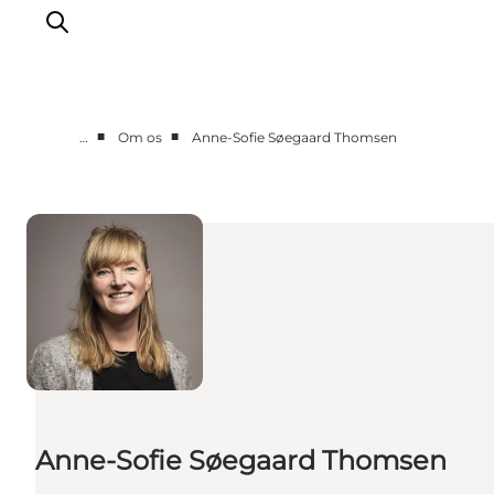
■
■
…
Om os
Anne-Sofie Søegaard Thomsen
Corporate
Analyser & tal
Projekter
Partnersamarbejde
Frivillig ReThinker
Presse
Om os
Anne-Sofie Søegaard Thomsen