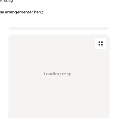
Fredag
8900 Randers C
se arrangementer her
Find vej
Loading map...