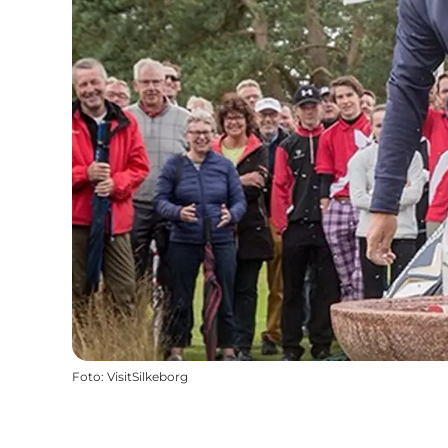
Foto
:
VisitSilkeborg