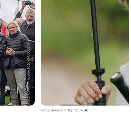
Foto
:
Silkeborg Ry Golfklub