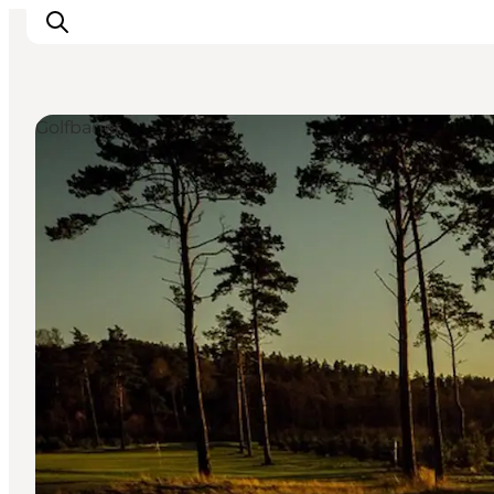
Golfbaner
Oplevelser
Kalender
Byer og steder
Planlæg ferien
Transport