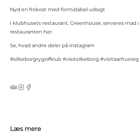
Nyd en frokost med formidabel udsigt
I klubhusets restaurant, Greenhouse, serveres mad
restauranten her
.
Se, hvad andre deler på Instagram
#silkeborgrygolfklub
#visitsilkeborg
#visitaarhusreg
TripAdvisor
Instagram
Facebook
Læs mere