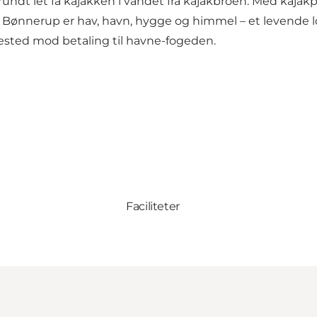
undt let få kajakken i vandet fra kajakbroen. Med kaja
. Bønnerup er hav, havn, hygge og himmel – et levende l
æbested mod betaling til havne-fogeden.
Faciliteter