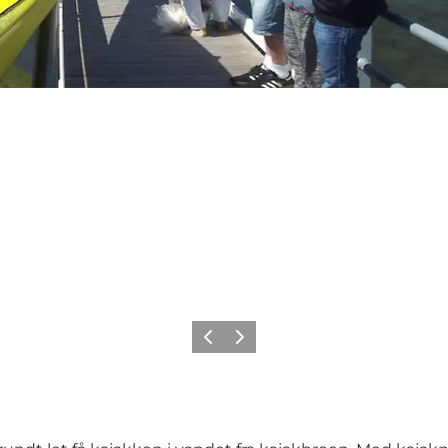
Forrige
Næste