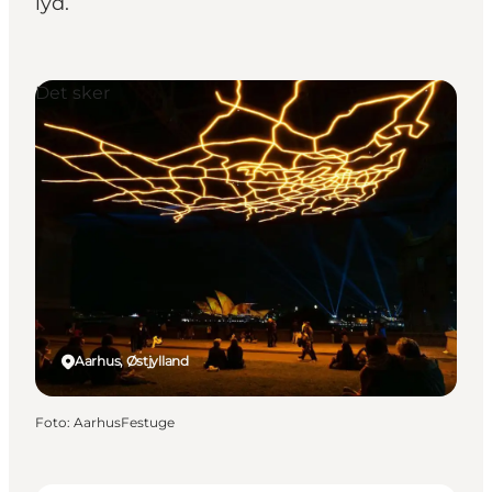
lyd.
Det sker
Aarhus, Østjylland
Foto
:
AarhusFestuge