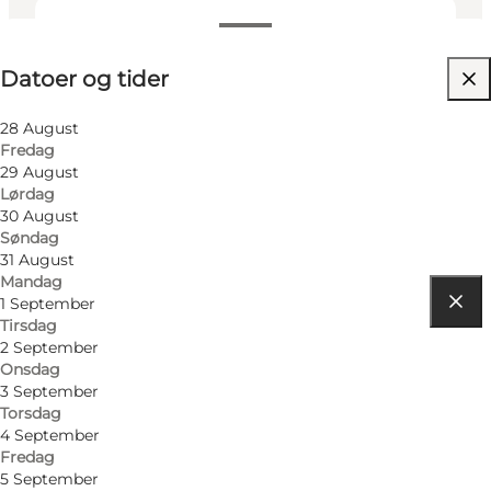
Datoer og tider
Datoer og tider
Besøg hjemmeside
28 August
Fredag
29 August
Lørdag
30 August
Søndag
31 August
Mandag
1 September
Tirsdag
Find vej
2 September
Onsdag
Teatergaden 1
3 September
Torsdag
8000 Aarhus C
4 September
Fredag
5 September