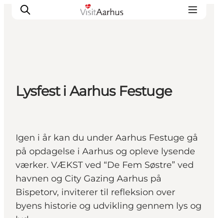
Oplevelser
Lysfest i Aarhus Festuge
Kalender
Byer og steder
Planlæg ferien
Transport
Igen i år kan du under Aarhus Festuge gå
på opdagelse i Aarhus og opleve lysende
værker. VÆKST ved “De Fem Søstre” ved
havnen og City Gazing Aarhus på
Bispetorv, inviterer til refleksion over
byens historie og udvikling gennem lys og