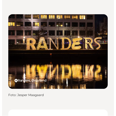
Det sker
Randers, Østjylland
Foto
:
Jesper Maagaard