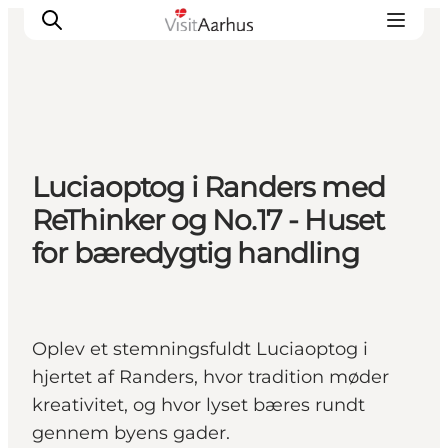
Oplevelser
Luciaoptog i Randers med
Kalender
ReThinker og No.17 - Huset
Byer og steder
for bæredygtig handling
Planlæg ferien
Transport
Oplev et stemningsfuldt Luciaoptog i
hjertet af Randers, hvor tradition møder
kreativitet, og hvor lyset bæres rundt
gennem byens gader.