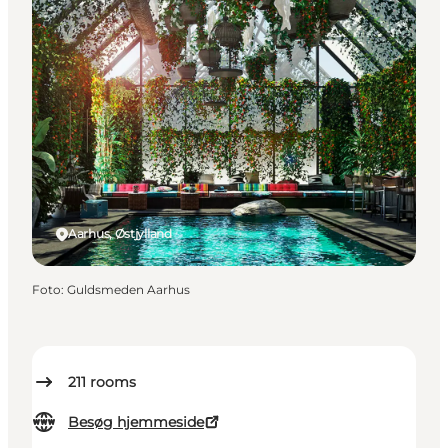
Aarhus, Østjylland
Foto
:
Guldsmeden Aarhus
211
rooms
Besøg hjemmeside