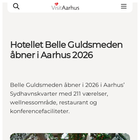
Hotellet Belle Guldsmeden
Oplevelser
åbner i Aarhus 2026
Kalender
Byer og steder
Planlæg ferien
Belle Guldsmeden åbner i 2026 i Aarhus’
Transport
Sydhavnskvarter med 211 værelser,
wellnessområde, restaurant og
konferencefaciliteter.
Hoteller