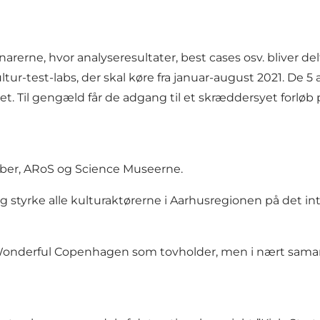
arerne, hvor analyseresultater, best cases osv. bliver del
ltur-test-labs, der skal køre fra januar-august 2021. De 
ktet. Til gengæld får de adgang til et skræddersyet forlø
uber, ARoS og Science Museerne.
 styrke alle kulturaktørerne i Aarhusregionen på det in
d Wonderful Copenhagen som tovholder, men i nært sama