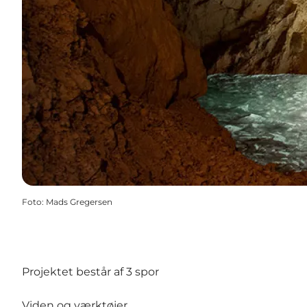
Foto
:
Mads Gregersen
Projektet består af 3 spor
Viden og værktøjer