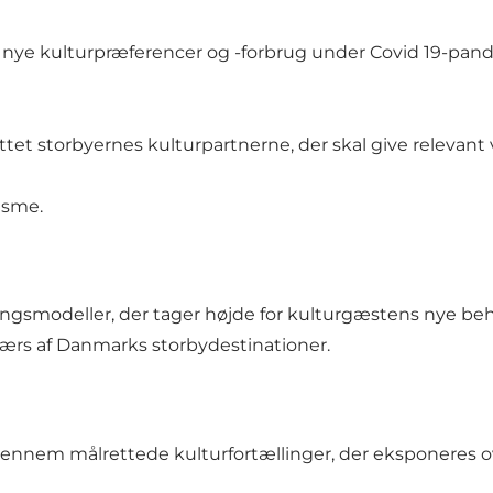
er nye kulturpræferencer og -forbrug under Covid 19-pan
et storbyernes kulturpartnerne, der skal give relevant 
isme.
ningsmodeller, der tager højde for kulturgæstens nye b
værs af Danmarks storbydestinationer.
gennem målrettede kulturfortællinger, der eksponeres ov