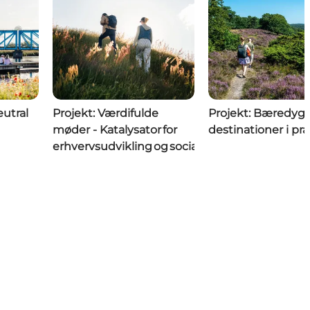
eutral
Projekt: Værdifulde
Projekt: Bæredygt
møder - Katalysator for
destinationer i pra
erhvervsudvikling og social balance