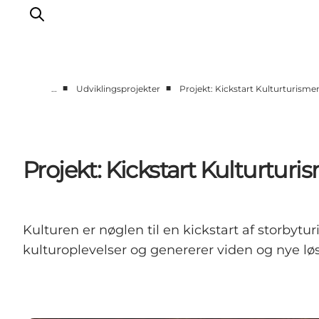
■
■
…
Udviklingsprojekter
Projekt: Kickstart Kulturturisme
Corporate
Analyser & tal
Projekter
Projekt: Kickstart Kulturtur
Partnersamarbejde
Frivillig ReThinker
Presse
Kulturen er nøglen til en kickstart af storbyt
Om os
kulturoplevelser og genererer viden og nye løsn