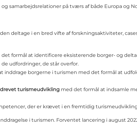
ing og samarbejdsrelationer på tværs af både Europa og
den deltage i en bred vifte af forskningsaktiviteter, ca
det formål at identificere eksisterende borger- og delta
de udfordringer, de står overfor.
t at inddrage borgerne i turismen med det formål at ud
rdrevet turismeudvikling
med det formål at indsamle meto
mpetencer, der er krævet i en fremtidig turismeudviklin
rinddragelse i turismen. Forventet lancering i august 202