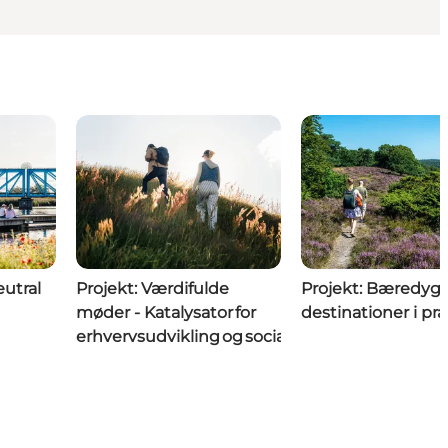
eutral
Projekt: Værdifulde
Projekt: Bæredygt
møder - Katalysator for
destinationer i pra
erhvervsudvikling og social balance