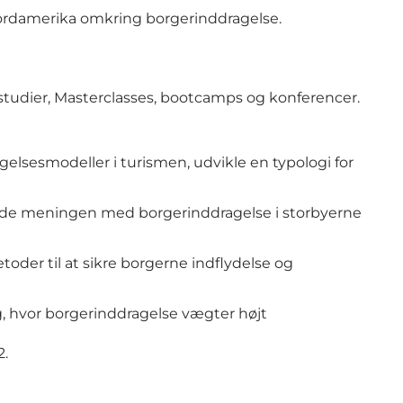
 Nordamerika omkring borgerinddragelse.
sestudier, Masterclasses, bootcamps og konferencer.
gelsesmodeller i turismen, udvikle en typologi for
folde meningen med borgerinddragelse i storbyerne
der til at sikre borgerne indflydelse og
g, hvor borgerinddragelse vægter højt
2.