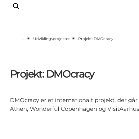
■
■
…
Udviklingsprojekter
Projekt: DMOcracy
Corporate
Analyser & tal
Projekter
Projekt: DMOcracy
Partnersamarbejde
Frivillig ReThinker
Presse
DMOcracy er et internationalt projekt, der går 
Om os
Athen, Wonderful Copenhagen og VisitAarhus