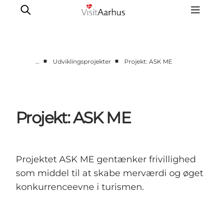
■
■
…
Udviklingsprojekter
Projekt: ASK ME
Corporate
Analyser & tal
Projekter
Projekt: ASK ME
Partnersamarbejde
Frivillig ReThinker
Presse
Projektet ASK ME gentænker frivillighed
Om os
som middel til at skabe merværdi og øget
konkurrenceevne i turismen.