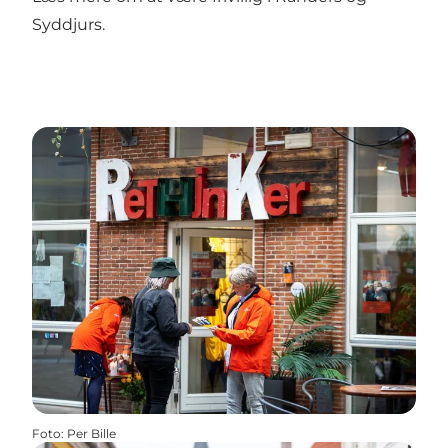
Syddjurs
.
Foto
:
Per Bille