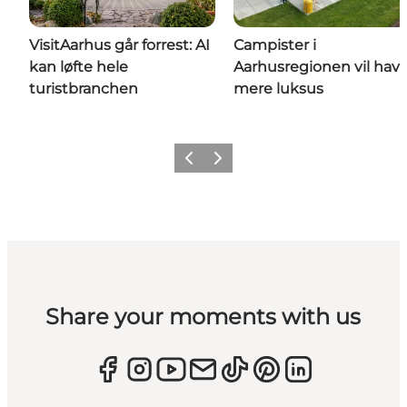
VisitAarhus går forrest: AI
Campister i
kan løfte hele
Aarhusregionen vil hav
turistbranchen
mere luksus
Forrige
Næste
Share your moments with us