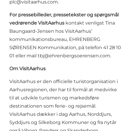
plc@visitaarhus.com
.
For pressebilleder, pressetekster og spørgsmål
vedrørende VisitAarhus
kontakt venligst Tina
Baungaard-Jensen hos VisitAarhus’
kommunikationsbureau, EHRENBERG
SØRENSEN Kommunikation, på telefon 41 28 10
01 eller mail
tbj@ehrenbergsoerensen.com
.
Om VisitAarhus
VisitAarhus er den officielle turistorganisation i
Aarhusregionen, der har til formål at medvirke
til at udvikle turismen og markedsføre
destinationen som ferie- og rejsemål.
VisitAarhus dækker i dag Aarhus, Norddjurs,
Syddjurs og Silkeborg Kommuner og fra nytår
også Viborg, Randers og Skanderborg