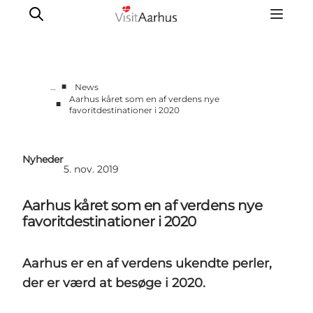
■
…
News
Aarhus kåret som en af verdens nye
■
favoritdestinationer i 2020
Corporate
Analyser & tal
Projekter
Nyheder
5. nov. 2019
Partnersamarbejde
Frivillig ReThinker
Aarhus kåret som en af verdens nye
Presse
favoritdestinationer i 2020
Om os
Aarhus er en af verdens ukendte perler,
der er værd at besøge i 2020.