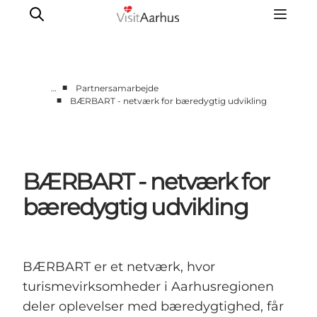
■
…
Partnersamarbejde
■
BÆRBART - netværk for bæredygtig udvikling
Corporate
Analyser & tal
Projekter
BÆRBART - netværk for
Partnersamarbejde
Frivillig ReThinker
bæredygtig udvikling
Presse
Om os
BÆRBART er et netværk, hvor
turismevirksomheder i Aarhusregionen
deler oplevelser med bæredygtighed, får