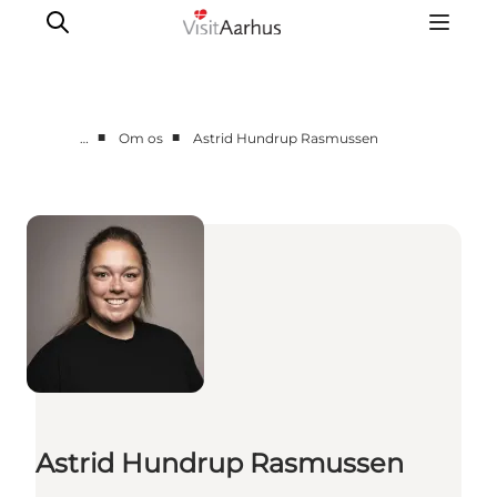
■
■
…
Om os
Astrid Hundrup Rasmussen
Corporate
Analyser & tal
Projekter
Partnersamarbejde
Frivillig ReThinker
Presse
Om os
Astrid Hundrup Rasmussen