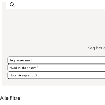
Oplevelser
Kalender
Søg her e
Byer og steder
Planlæg ferien
Jeg rejser med ...
Transport
Hvad vil du opleve?
Hvornår rejser du?
Jeg rejser med ...
Hvad vil du opleve?
Hvornår rejser du?
Alle filtre