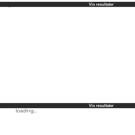
Vælg periode
Vis resultater
Børn
Venner
Min virksomhed
Min partner
loading...
Mig selv
Vis resultater
loading...
Vis resultater
loading...
Vis resultater
loading...