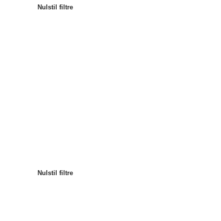
Nulstil filtre
Mest populære
Sortér efter
:
Nulstil filtre
Nulstil filtre
Nulstil filtre