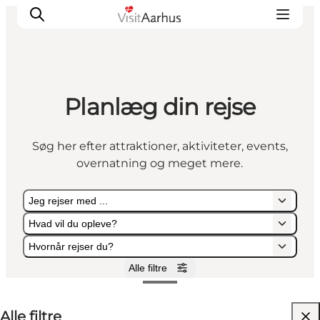
Planlæg din rejse
Oplevelser
Kalender
Søg her efter attraktioner, aktiviteter, events,
Byer og steder
overnatning og meget mere.
Planlæg ferien
Transport
Jeg rejser med ...
Hvad vil du opleve?
Hvornår rejser du?
Alle filtre
Jeg rejser med ...
Hvad vil du opleve?
Hvornår rejser du?
Alle filtre